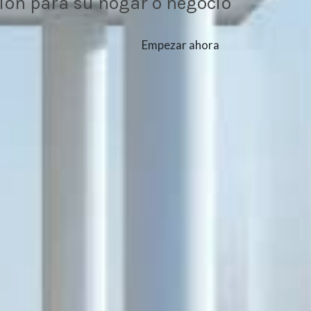
ión para su hogar o negocio
Empezar ahora